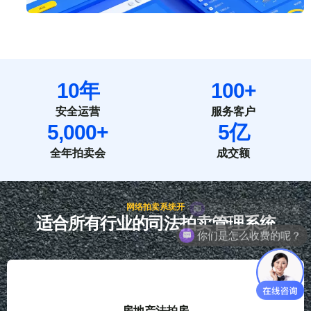
10
年
100
+
安全运营
服务客户
5,000
+
5
亿
全年拍卖会
成交额
网络拍卖系统开
适合所有行业的司法拍卖管理系统
你们是怎么收费的呢？
房地产法拍房