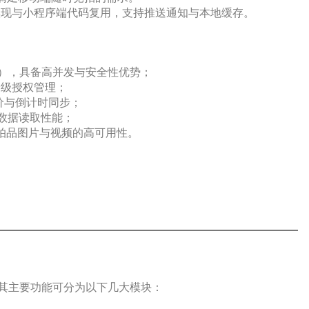
iApp实现与小程序端代码复用，支持推送通知与本地缓存。
va 技术栈），具备高并发与安全性优势；
y实现分级授权管理；
实时出价与倒计时同步；
存优化数据读取性能；
保障拍品图片与视频的高可用性。
，其主要功能可分为以下几大模块：