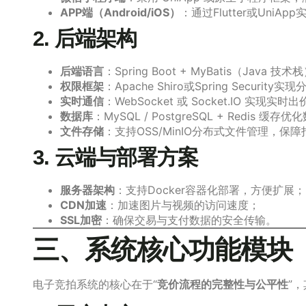
APP端（Android/iOS）
：通过Flutter或Un
2. 后端架构
后端语言
：Spring Boot + MyBatis（Ja
权限框架
：Apache Shiro或Spring Securit
实时通信
：WebSocket 或 Socket.IO 实现
数据库
：MySQL / PostgreSQL + Redis 缓
文件存储
：支持OSS/MinIO分布式文件管理，
3. 云端与部署方案
服务器架构
：支持Docker容器化部署，方便扩展；
CDN加速
：加速图片与视频的访问速度；
SSL加密
：确保交易与支付数据的安全传输。
三、系统核心功能模块
电子竞拍系统的核心在于“
竞价流程的完整性与公平性
”