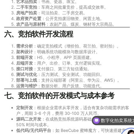
艺术品拍卖
：书画、瓷器、珠宝。
二手车竞拍
：车商之间批量竞价，提高成交效率。
房地产拍卖
：司法拍卖、二手房交易。
政府资产处置
：公开竞拍废旧物资、闲置土地。
农产品与原材料
：农副产品、煤炭、钢材等大宗商品。
六、竞拍软件开发流程
需求分析
：确定竞拍模式（增价拍、荷兰拍、密封拍）。
架构设计
：明确系统功能模块与数据库设计。
前端开发
：H5、小程序、APP 页面搭建。
后端开发
：用户、出价、订单、支付逻辑实现。
接口对接
：支付接口、第三方短信通知。
测试与优化
：压力测试、安全测试、功能回归。
部署与上线
：支持云端部署（阿里云、华为云、AWS）。
运营与维护
：数据分析、用户反馈、功能迭代。
七、竞拍软件的开发模式与成本参考
定制开发
：根据企业需求从零开发，适合有复杂功能需求的客
户，周期 3-6 个月，费用 30-100 万人民币。
源码二次开发
：在成熟竞拍系统源码基础上二次开发，节省
数字化拍卖系统
50% 时间与成本。
低代码/无代码平台
：如 BeeCube 蜜蜂魔方，可快速搭建竞