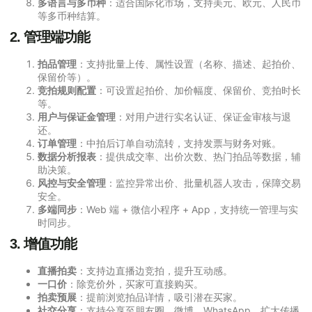
多语言与多币种
：适合国际化市场，支持美元、欧元、人民币
等多币种结算。
2. 管理端功能
拍品管理
：支持批量上传、属性设置（名称、描述、起拍价、
保留价等）。
竞拍规则配置
：可设置起拍价、加价幅度、保留价、竞拍时长
等。
用户与保证金管理
：对用户进行实名认证、保证金审核与退
还。
订单管理
：中拍后订单自动流转，支持发票与财务对账。
数据分析报表
：提供成交率、出价次数、热门拍品等数据，辅
助决策。
风控与安全管理
：监控异常出价、批量机器人攻击，保障交易
安全。
多端同步
：Web 端 + 微信小程序 + App，支持统一管理与实
时同步。
3. 增值功能
直播拍卖
：支持边直播边竞拍，提升互动感。
一口价
：除竞价外，买家可直接购买。
拍卖预展
：提前浏览拍品详情，吸引潜在买家。
社交分享
：支持分享至朋友圈、微博、WhatsApp，扩大传播