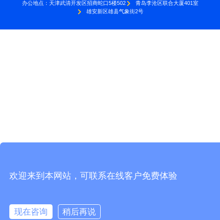
办公地点：
天津武清开发区招商蛇口5楼502
青岛李沧区联合大厦401室
雄安新区雄县气象街2号
欢迎来到本网站，可联系在线客户免费体验
现在咨询
稍后再说