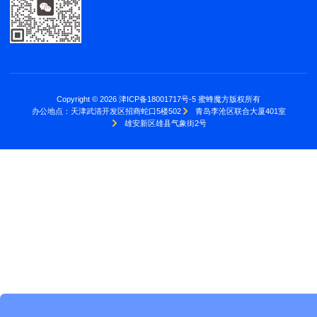
Copyright © 2026 津ICP备18001717号-5 蜜蜂魔方版权所有
办公地点：
天津武清开发区招商蛇口5楼502
青岛李沧区联合大厦401室
雄安新区雄县气象街2号