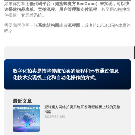
如果你打算用
低代码平台（如蜜蜂魔方 BeeCube）来实现，可以快
速搭建拍品表单、竞拍流程、用户管理和支付流程
，甚至用AI拖拽组
件搭建一套完整系统。
需要我帮你画一张
系统结构图
或者
流程图
，或者给出低代码搭建思路
吗？
数字化拍卖是指将传统拍卖的流程和环节通过信息
化技术实现线上化和自动化操作的方式。
最近文章
蜜蜂魔方网络拍卖系统开发流程解析上线的完整
指南
2026年8月6日