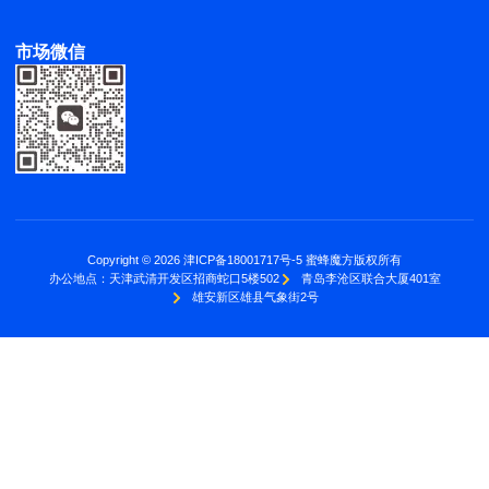
市场微信
Copyright © 2026 津ICP备18001717号-5 蜜蜂魔方版权所有
办公地点：
天津武清开发区招商蛇口5楼502
青岛李沧区联合大厦401室
雄安新区雄县气象街2号