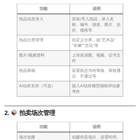
功能
说明
拍品信息录入
添加/导入拍品，录入名
称、编号、描述、图片、估
价、规格等
拍品分类管理
自定义分类，如“艺术品”
“车辆”“文玩”等
图片/视频资料
上传高清图、视频、证书文
件
拍品审核
设置状态为待审核、审核通
过、不通过等
AI估价支持（可选）
接入AI估价模型辅助评估参
考价
2.
拍卖场次管理
功能
说明
场次创建
创建拍卖场次，设置时间、