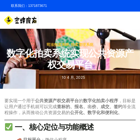
联系我们：1371873671
司法拍卖系统
,
拍卖管理系统
数字化拍卖系统实现公共资源产
权交易平台
10 4 月, 2025
要实现一个用于
公共资源产权交易平台
的
数字化拍卖小程序
，目标是
让用户通过手机就可以完成
查标的、报名、出价、成交、签约
等全流
程操作，从而推动公共资源交易的
公开化、数字化和便利化
。
一、核心定位与功能概述
目标平台
：微信小程序