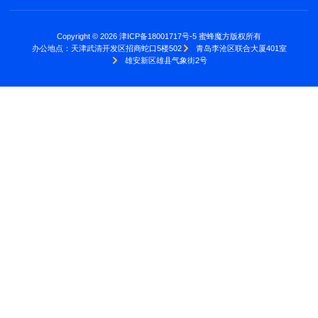
Copyright © 2026 津ICP备18001717号-5 蜜蜂魔方版权所有
办公地点：
天津武清开发区招商蛇口5楼502
青岛李沧区联合大厦401室
雄安新区雄县气象街2号