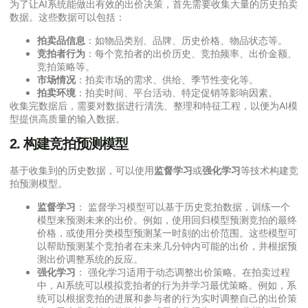
为了让AI系统能做出有效的出价决策，首先需要收集大量的历史拍卖
数据。这些数据可以包括：
拍卖品信息
：如物品类别、品牌、历史价格、物品状态等。
竞拍者行为
：每个竞拍者的出价历史、竞拍频率、出价金额、
竞拍策略等。
市场情况
：拍卖市场的需求、供给、季节性变化等。
拍卖环境
：拍卖时间、平台活动、特定促销等影响因素。
收集完数据后，需要对数据进行清洗、整理和特征工程，以便为AI模
型提供高质量的输入数据。
2.
构建竞拍预测模型
基于收集到的历史数据，可以使用
监督学习
或
强化学习
等技术构建竞
拍预测模型。
监督学习
： 监督学习模型可以基于历史竞拍数据，训练一个
模型来预测未来的出价。例如，使用回归模型预测竞拍的最终
价格，或使用分类模型预测某一时刻的出价范围。这些模型可
以帮助预测某个竞拍者在未来几分钟内可能的出价，并根据预
测出价调整系统的反应。
强化学习
： 强化学习适用于动态调整出价策略。在拍卖过程
中，AI系统可以模拟竞拍者的行为并学习最优策略。例如，系
统可以根据竞拍的进展和参与者的行为实时调整自己的出价策