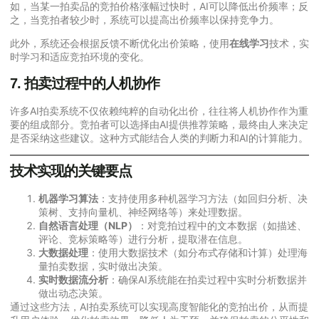
如，当某一拍卖品的竞拍价格涨幅过快时，AI可以降低出价频率；反
之，当竞拍者较少时，系统可以提高出价频率以保持竞争力。
此外，系统还会根据反馈不断优化出价策略，使用
在线学习
技术，实
时学习和适应竞拍环境的变化。
7.
拍卖过程中的人机协作
许多AI拍卖系统不仅依赖纯粹的自动化出价，往往将人机协作作为重
要的组成部分。竞拍者可以选择由AI提供推荐策略，最终由人来决定
是否采纳这些建议。这种方式能结合人类的判断力和AI的计算能力。
技术实现的关键要点
机器学习算法
：支持使用多种机器学习方法（如回归分析、决
策树、支持向量机、神经网络等）来处理数据。
自然语言处理（NLP）
：对竞拍过程中的文本数据（如描述、
评论、竞标策略等）进行分析，提取潜在信息。
大数据处理
：使用大数据技术（如分布式存储和计算）处理海
量拍卖数据，实时做出决策。
实时数据流分析
：确保AI系统能在拍卖过程中实时分析数据并
做出动态决策。
通过这些方法，AI拍卖系统可以实现高度智能化的竞拍出价，从而提