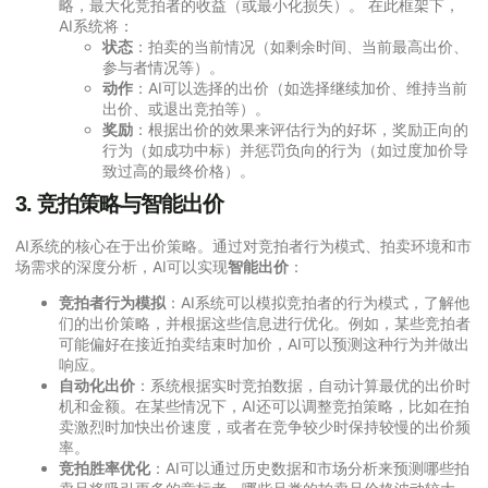
略，最大化竞拍者的收益（或最小化损失）。 在此框架下，
AI系统将：
状态
：拍卖的当前情况（如剩余时间、当前最高出价、
参与者情况等）。
动作
：AI可以选择的出价（如选择继续加价、维持当前
出价、或退出竞拍等）。
奖励
：根据出价的效果来评估行为的好坏，奖励正向的
行为（如成功中标）并惩罚负向的行为（如过度加价导
致过高的最终价格）。
3.
竞拍策略与智能出价
AI系统的核心在于出价策略。通过对竞拍者行为模式、拍卖环境和市
场需求的深度分析，AI可以实现
智能出价
：
竞拍者行为模拟
：AI系统可以模拟竞拍者的行为模式，了解他
们的出价策略，并根据这些信息进行优化。例如，某些竞拍者
可能偏好在接近拍卖结束时加价，AI可以预测这种行为并做出
响应。
自动化出价
：系统根据实时竞拍数据，自动计算最优的出价时
机和金额。在某些情况下，AI还可以调整竞拍策略，比如在拍
卖激烈时加快出价速度，或者在竞争较少时保持较慢的出价频
率。
竞拍胜率优化
：AI可以通过历史数据和市场分析来预测哪些拍