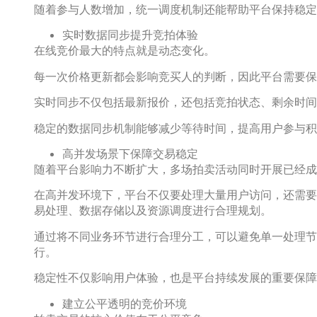
随着参与人数增加，统一调度机制还能帮助平台保持稳定
实时数据同步提升竞拍体验
在线竞价最大的特点就是动态变化。
每一次价格更新都会影响竞买人的判断，因此平台需要保
实时同步不仅包括最新报价，还包括竞拍状态、剩余时间
稳定的数据同步机制能够减少等待时间，提高用户参与积
高并发场景下保障交易稳定
随着平台影响力不断扩大，多场拍卖活动同时开展已经成
在高并发环境下，平台不仅要处理大量用户访问，还需要
易处理、数据存储以及资源调度进行合理规划。
通过将不同业务环节进行合理分工，可以避免单一处理节
行。
稳定性不仅影响用户体验，也是平台持续发展的重要保障
建立公平透明的竞价环境