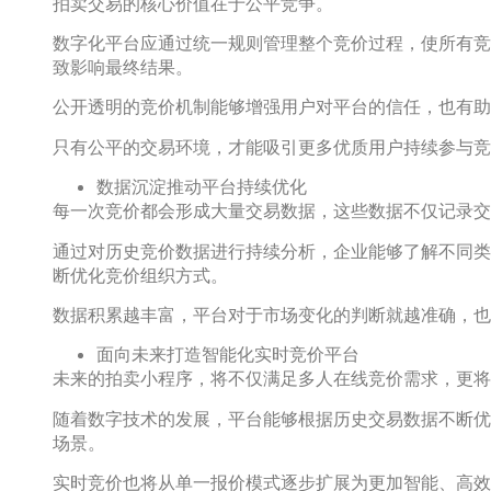
拍卖交易的核心价值在于公平竞争。
数字化平台应通过统一规则管理整个竞价过程，使所有竞
致影响最终结果。
公开透明的竞价机制能够增强用户对平台的信任，也有助
只有公平的交易环境，才能吸引更多优质用户持续参与竞
数据沉淀推动平台持续优化
每一次竞价都会形成大量交易数据，这些数据不仅记录交
通过对历史竞价数据进行持续分析，企业能够了解不同类
断优化竞价组织方式。
数据积累越丰富，平台对于市场变化的判断就越准确，也
面向未来打造智能化实时竞价平台
未来的拍卖小程序，将不仅满足多人在线竞价需求，更将
随着数字技术的发展，平台能够根据历史交易数据不断优
场景。
实时竞价也将从单一报价模式逐步扩展为更加智能、高效