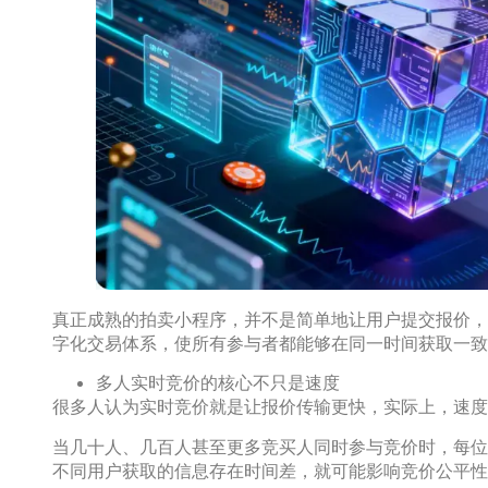
真正成熟的拍卖小程序，并不是简单地让用户提交报价，
字化交易体系，使所有参与者都能够在同一时间获取一致
多人实时竞价的核心不只是速度
很多人认为实时竞价就是让报价传输更快，实际上，速度
当几十人、几百人甚至更多竞买人同时参与竞价时，每位
不同用户获取的信息存在时间差，就可能影响竞价公平性