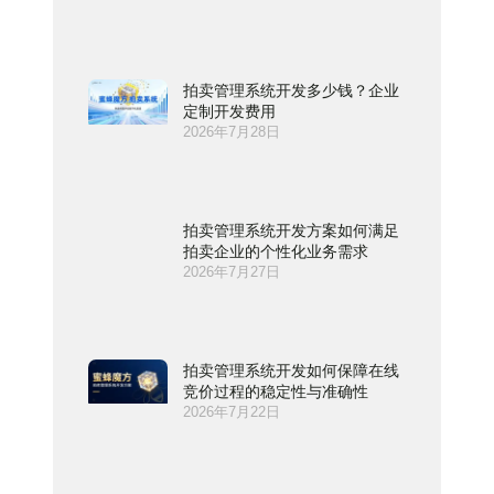
拍卖管理系统开发多少钱？企业
定制开发费用
2026年7月28日
拍卖管理系统开发方案如何满足
拍卖企业的个性化业务需求
2026年7月27日
拍卖管理系统开发如何保障在线
竞价过程的稳定性与准确性
2026年7月22日