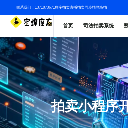
联系我们：1371873671
数字拍卖
直播拍卖
同步拍
网络拍
首页
司法拍卖系统
拍卖小程序