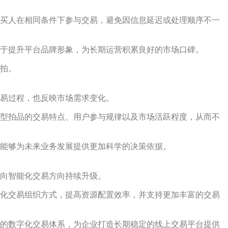
买人在相同条件下参与交易，避免因信息延迟或处理顺序不一
于提升平台品牌形象，为长期运营积累良好的市场口碑。
拍。
易过程，也反映市场需求变化。
型拍品的交易特点、用户参与规律以及市场活跃程度，从而不
能够为未来业务发展提供更加科学的决策依据。
向智能化交易方向持续升级。
化交易组织方式，提高资源配置效率，并支持更加丰富的交易
的数字化交易体系，为企业打造长期稳定的线上交易平台提供