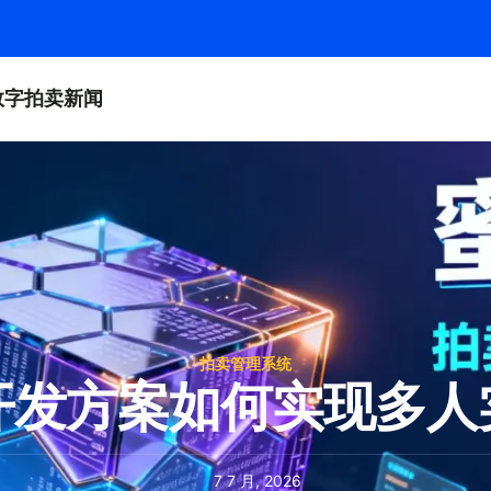
数字拍卖新闻
拍卖管理系统
开发方案如何实现多人
7 7 月, 2026