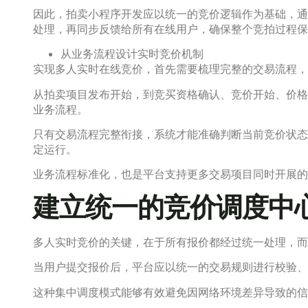
因此，拍卖小程序开发应以统一的竞价逻辑作为基础，通
处理，再同步反馈给所有在线用户，确保整个竞拍过程保
从业务流程设计实时竞价机制
实现多人实时在线竞价，首先需要梳理完整的交易流程，
从拍卖项目发布开始，到竞买资格确认、竞价开始、价格
业务流程。
只有交易流程完整衔接，系统才能准确判断当前竞价状态
定运行。
业务流程标准化，也是平台支持更多交易项目同时开展的
建立统一的竞价调度中
多人实时竞价的关键，在于所有报价都经过统一处理，而
当用户提交报价后，平台应以统一的交易规则进行校验、
这种集中调度模式能够有效避免因网络环境差异导致的信