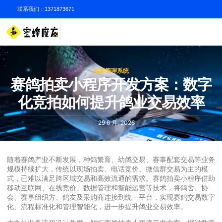
联系我们：1371873671
拍卖管理系统
赛鸽拍卖小程序开发方案：数字
化竞拍如何提升鸽业交易效率
29 6 月, 2026
随着赛鸽产业不断发展，种鸽繁育、幼鸽交易、赛事配套交易等业务
规模持续扩大，传统以现场拍卖、电话竞价、微信群交易为主的模
式，已难以满足跨区域交易和高效流通的需求。赛鸽拍卖小程序借助
移动互联网、在线竞价、数据管理和智能运营等技术，将鸽舍、协
会、赛事组织方、鸽友及采购商连接到统一平台，实现赛鸽交易数字
化、流程标准化和管理智能化，进一步提升鸽业交易效率。