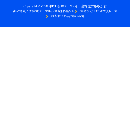
Copyright © 2026 津ICP备18001717号-5 蜜蜂魔方版权所有
办公地点：
天津武清开发区招商蛇口5楼502
青岛李沧区联合大厦401室
雄安新区雄县气象街2号