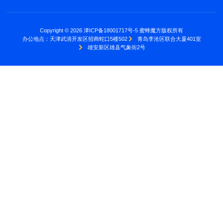
Copyright © 2026 津ICP备18001717号-5 蜜蜂魔方版权所有
办公地点：
天津武清开发区招商蛇口5楼502
青岛李沧区联合大厦401室
雄安新区雄县气象街2号