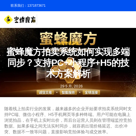
联系我们：1371873671
拍卖管理系统
蜜蜂魔方拍卖系统如何实现多端
同步？支持PC+小程序+H5的技
术方案解析
29 5 月, 2026
随着线上拍卖行业的发展，越来越多的企业开始要求拍卖系统同时支
持PC端、微信小程序、H5手机网页等多种终端。用户可能在电脑上
浏览拍品，在手机上实时出价，而后台运营人员则在管理端监控竞拍
数据。如果多端之间无法实时同步，就容易出现价格延迟、出价冲
突、数据不一致等问题，直接影响竞拍体验与成交效率。