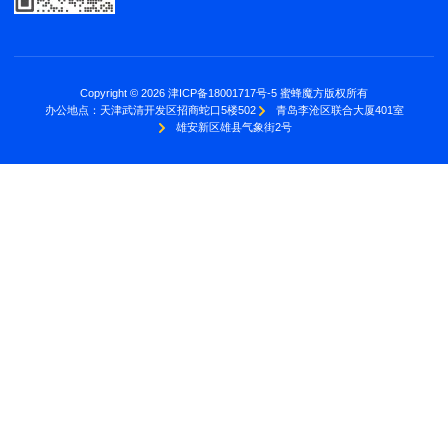
Copyright © 2026 津ICP备18001717号-5 蜜蜂魔方版权所有
办公地点：
天津武清开发区招商蛇口5楼502
青岛李沧区联合大厦401室
雄安新区雄县气象街2号