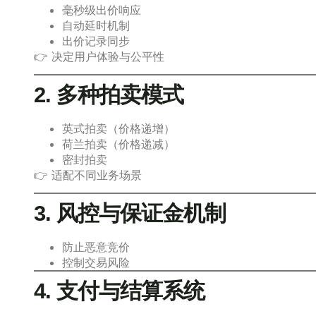
毫秒级出价响应
自动延时机制
出价记录同步
👉 决定用户体验与公平性
2. 多种拍卖模式
英式拍卖（价格递增）
荷兰拍卖（价格递减）
密封拍卖
👉 适配不同业务场景
3. 风控与保证金机制
防止恶意竞价
控制交易风险
4. 支付与结算系统