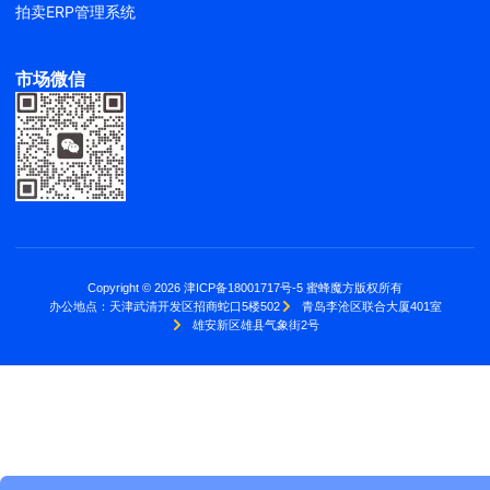
拍卖ERP管理系统
市场微信
Copyright © 2026 津ICP备18001717号-5 蜜蜂魔方版权所有
办公地点：
天津武清开发区招商蛇口5楼502
青岛李沧区联合大厦401室
雄安新区雄县气象街2号