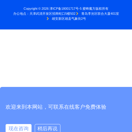
Copyright © 2026 津ICP备18001717号-5 蜜蜂魔方版权所有
办公地点：
天津武清开发区招商蛇口5楼502
青岛李沧区联合大厦401室
雄安新区雄县气象街2号
欢迎来到本网站，可联系在线客户免费体验
现在咨询
稍后再说